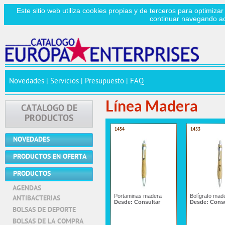
Este sitio web utiliza cookies propias y de terceros para optimizar
continuar navegando a
Novedades
|
Servicios
|
Presupuesto
|
FAQ
Línea Madera
CATALOGO DE
PRODUCTOS
1454
1453
NOVEDADES
PRODUCTOS EN OFERTA
PRODUCTOS
AGENDAS
Portaminas madera
Bolígrafo mad
ANTIBACTERIAS
Desde:
Consultar
Desde:
Consu
BOLSAS DE DEPORTE
BOLSAS DE LA COMPRA