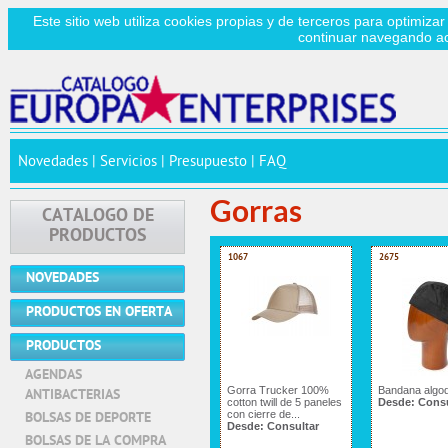
Este sitio web utiliza cookies propias y de terceros para optimizar
continuar navegando a
Novedades
|
Servicios
|
Presupuesto
|
FAQ
Gorras
CATALOGO DE
PRODUCTOS
1067
2675
NOVEDADES
PRODUCTOS EN OFERTA
PRODUCTOS
AGENDAS
Gorra Trucker 100%
Bandana algo
ANTIBACTERIAS
cotton twill de 5 paneles
Desde:
Consu
con cierre de...
BOLSAS DE DEPORTE
Desde:
Consultar
BOLSAS DE LA COMPRA