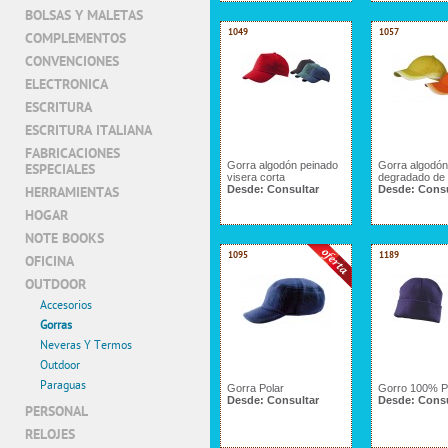
BOLSAS Y MALETAS
1049
1057
COMPLEMENTOS
CONVENCIONES
ELECTRONICA
ESCRITURA
ESCRITURA ITALIANA
FABRICACIONES
Gorra algodón peinado
Gorra algodón 
ESPECIALES
visera corta
degradado de 
Desde:
Consultar
Desde:
Consu
HERRAMIENTAS
HOGAR
NOTE BOOKS
1095
1189
OFICINA
OUTDOOR
Accesorios
Gorras
Neveras Y Termos
Outdoor
Paraguas
Gorra Polar
Gorro 100% Po
Desde:
Consultar
Desde:
Consu
PERSONAL
RELOJES